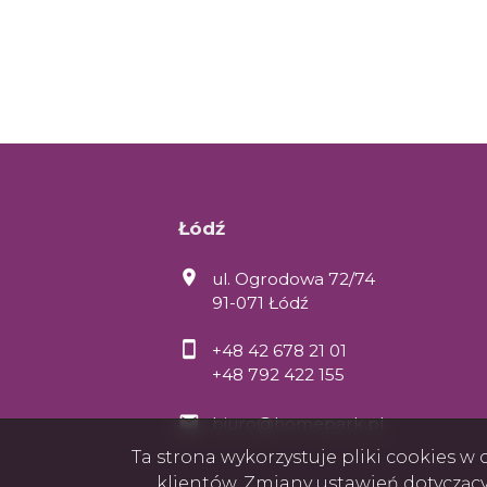
Łódź
ul. Ogrodowa 72/74
91-071 Łódź
+48 42 678 21 01
+48 792 422 155
biuro@homepark.pl
Ta strona wykorzystuje pliki cookies 
klientów. Zmiany ustawień dotycząc