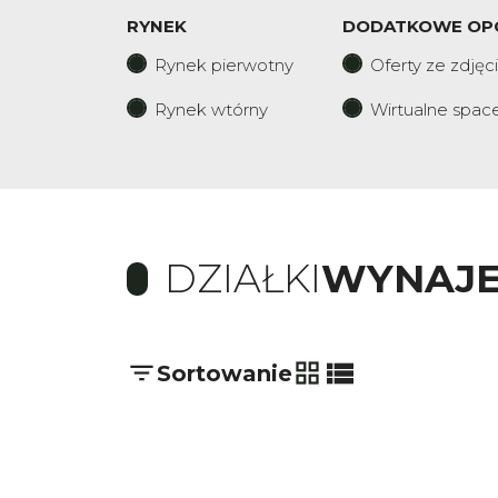
RYNEK
DODATKOWE OP
Rynek pierwotny
Oferty ze zdjęc
Rynek wtórny
Wirtualne spac
DZIAŁKI
WYNAJ
Sortowanie
tabela
lista