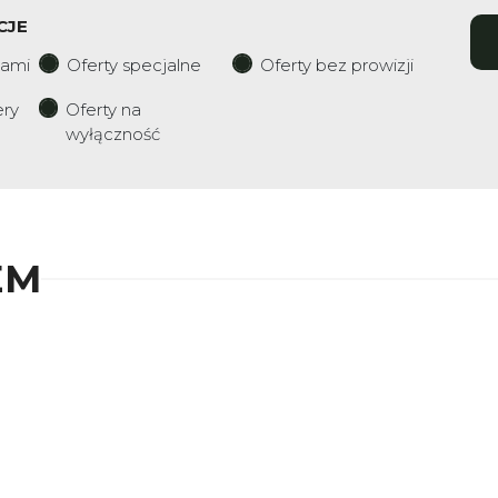
CJE
iami
Oferty specjalne
Oferty bez prowizji
ery
Oferty na
wyłączność
EM