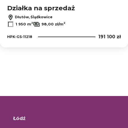
Działka na sprzedaż
Dłutów, Ślądkowice
2
2
1 950 m
98,00 zł/m
191 100 zł
HPK-GS-11218
Łódź