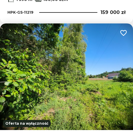
159 000 zł
HPK-GS-11219
Dodaj
Oferta na wyłączność