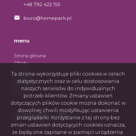
+48 792 422 155
biuro@homepark.pl
menu
Strona główna
Oferty
O nas
Ta strona wykorzystuje pliki cookies w celach
Zespół
statystycznych oraz w celu dostosowania
Kontakt
naszych serwisów do indywidualnych
Rodo
potrzeb klientów. Zmiany ustawień
dotyczących plików cookie można dokonać w
dowolnej chwili modyfikując ustawienia
Facebook
Facebook
social media
przeglądarki. Korzystanie z tej strony bez
zmian ustawień dotyczących cookies oznacza,
że będą one zapisane w pamięci urządzenia.