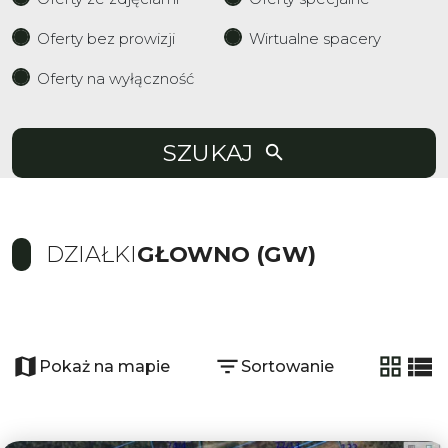
Oferty bez prowizji
Wirtualne spacery
Oferty na wyłączność
SZUKAJ
DZIAŁKI
GŁOWNO (GW)
+
−
Pokaż na mapie
Sortowanie
tabela
list