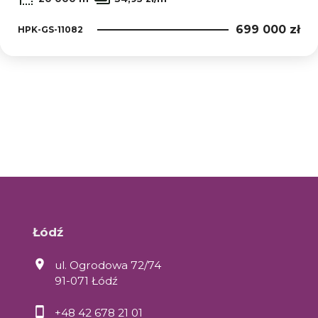
699 000 zł
HPK-GS-11082
Łódź
ul. Ogrodowa 72/74
91-071 Łódź
+48 42 678 21 01