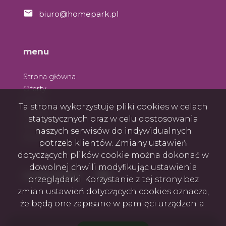
biuro@homepark.pl
menu
Strona główna
Oferty
O nas
Ta strona wykorzystuje pliki cookies w celach
Zespół
statystycznych oraz w celu dostosowania
Kontakt
naszych serwisów do indywidualnych
Rodo
potrzeb klientów. Zmiany ustawień
dotyczących plików cookie można dokonać w
dowolnej chwili modyfikując ustawienia
Facebook
Facebook
social media
przeglądarki. Korzystanie z tej strony bez
zmian ustawień dotyczących cookies oznacza,
że będą one zapisane w pamięci urządzenia.