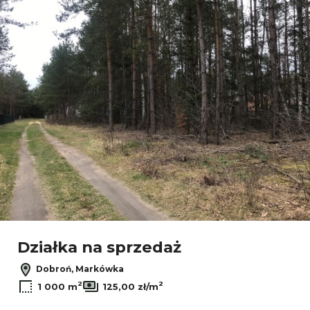
Dodaj
Działka na sprzedaż
Dobroń, Markówka
2
2
1 000 m
125,00 zł/m