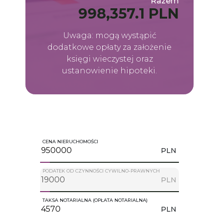
Razem
998,357.1 PLN
Uwaga: mogą wystąpić
dodatkowe opłaty za założenie
księgi wieczystej oraz
ustanowienie hipoteki.
CENA NIERUCHOMOŚCI
PLN
PODATEK OD CZYNNOŚCI CYWILNO-PRAWNYCH
PLN
TAKSA NOTARIALNA (OPŁATA NOTARIALNA)
PLN