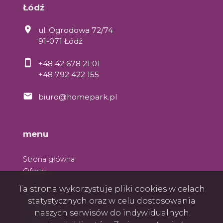
Łódź
ul. Ogrodowa 72/74
91-071 Łódź
+48 42 678 21 01
+48 792 422 155
biuro@homepark.pl
menu
Strona główna
Oferty
O nas
Ta strona wykorzystuje pliki cookies w celach
Zespół
statystycznych oraz w celu dostosowania
Kontakt
naszych serwisów do indywidualnych
Rodo