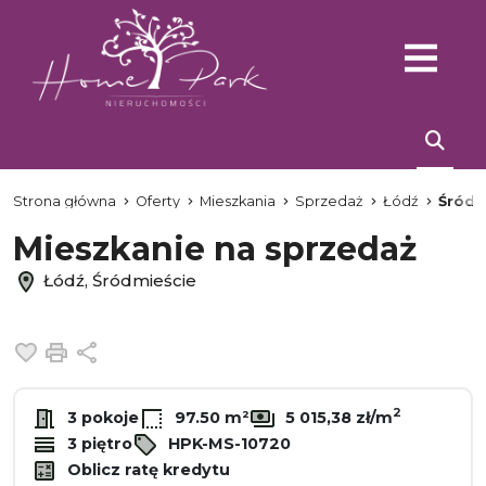
Strona główna
Oferty
Mieszkania
Sprzedaż
Łódź
Śródm
Mieszkanie na sprzedaż
Łódź, Śródmieście
Dodaj do ulubionych
Drukuj
Udostępnij
2
3 pokoje
97.50 m²
5 015,38 zł/m
3 piętro
HPK-MS-10720
Oblicz ratę kredytu