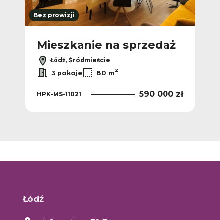
Bez prowizji
ż
Mieszkanie na sprzedaż
M
Łódź, Śródmieście
2
3 pokoje
80 m
 zł
590 000 zł
HPK-MS-11021
HPK
Łódź