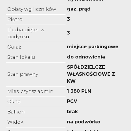
gaz, prąd
Opłaty wg liczników
3
Piętro
Liczba pięter w
3
budynku
miejsce parkingowe
Garaż
do odnowienia
Stan lokalu
SPÓŁDZIELCZE
Stan prawny
WŁASNOŚCIOWE Z
KW
1 380 PLN
Mies. czynsz admin.
PCV
Okna
brak
Balkon
na podwórko
Widok