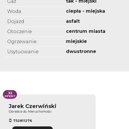
tak - miejski
Gaz
ciepła - miejska
Woda
asfalt
Dojazd
centrum miasta
Otoczenie
miejskie
Ogrzewanie
dwustronne
Usytuowanie
33
OFERT
Jarek Czerwiński
Doradca ds. Nieruchomości
732811276