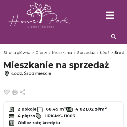
Strona główna
Oferty
Mieszkania
Sprzedaż
Łódź
Śródm
Mieszkanie na sprzedaż
Łódź, Śródmieście
Dodaj do ulubionych
Drukuj
Udostępnij
2
2 pokoje
68.45 m²
4 821,02 zł/m
4 piętro
HPK-MS-11003
Oblicz ratę kredytu