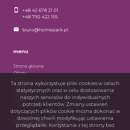
+48 42 678 21 01
+48 792 422 155
biuro@homepark.pl
menu
Strona główna
Oferty
O nas
Ta strona wykorzystuje pliki cookies w celach
Zespół
statystycznych oraz w celu dostosowania
Kontakt
naszych serwisów do indywidualnych
Rodo
potrzeb klientów. Zmiany ustawień
dotyczących plików cookie można dokonać w
dowolnej chwili modyfikując ustawienia
Facebook
Facebook
social media
przeglądarki. Korzystanie z tej strony bez