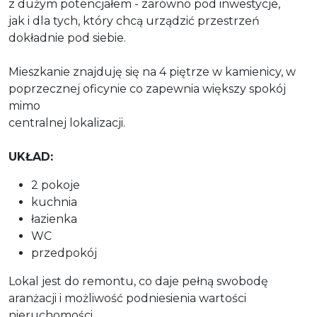
z dużym potencjałem - zarówno pod inwestycje,
jak i dla tych, który chcą urządzić przestrzeń
dokładnie pod siebie.
Mieszkanie znajduję się na 4 piętrze w kamienicy, w
poprzecznej oficynie co zapewnia większy spokój
mimo
centralnej lokalizacji.
UKŁAD:
2 pokoje
kuchnia
łazienka
WC
przedpokój
Lokal jest do remontu, co daje pełną swobodę
aranżacji i możliwość podniesienia wartości
nieruchomości.