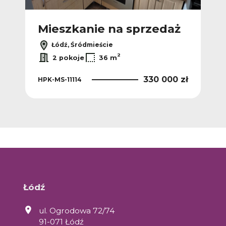
ż
Mieszkanie na sprzedaż
M
Łódź, Śródmieście
2
2 pokoje
36 m
 zł
330 000 zł
HPK-MS-11114
HPK
Łódź
ul. Ogrodowa 72/74
91-071 Łódź