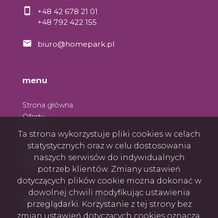
+48 42 678 21 01
+48 792 422 155
biuro@homepark.pl
menu
Strona główna
Oferty
O nas
Ta strona wykorzystuje pliki cookies w celach
Zespół
statystycznych oraz w celu dostosowania
Kontakt
naszych serwisów do indywidualnych
Rodo
potrzeb klientów. Zmiany ustawień
dotyczących plików cookie można dokonać w
dowolnej chwili modyfikując ustawienia
Facebook
Facebook
social media
przeglądarki. Korzystanie z tej strony bez
zmian ustawień dotyczących cookies oznacza,