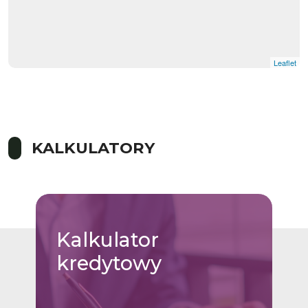
Leaflet
|
© OpenMapTiles
© OpenStreetMap contributors
KALKULATORY
Kalkulator
kredytowy