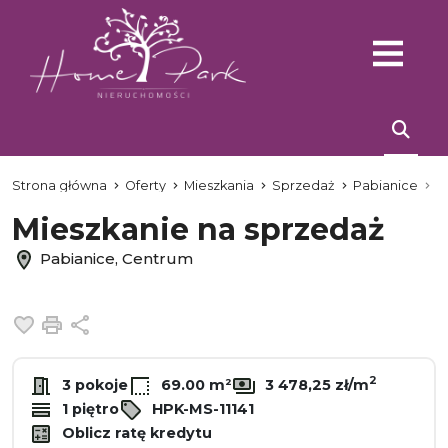
Strona główna
Oferty
Mieszkania
Sprzedaż
Pabianice
C
Mieszkanie na sprzedaż
Pabianice, Centrum
Dodaj do ulubionych
Drukuj
Udostępnij
2
3 pokoje
69.00 m²
3 478,25 zł/m
1 piętro
HPK-MS-11141
Oblicz ratę kredytu