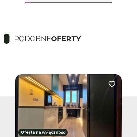
PODOBNE
OFERTY
Dodaj do ulub
Oferta na wyłączność