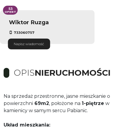
53
OFERT
Wiktor Ruzga
733060757
Napisz wiadomość
OPIS
NIERUCHOMOŚCI
Na sprzedaż przestronne, jasne mieszkanie o
powierzchni
69m2
, położone na
1-piętrze
w
kamienicy w samym sercu Pabianic.
Układ mieszkania: