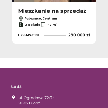
Mieszkanie na sprzedaż
Pabianice, Centrum
2
2 pokoje
47 m
290 000 zł
HPK-MS-11191
Łódź
ul. Ogrodowa 72/74
91-071 Łódź