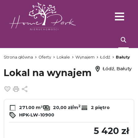
Strona główna
Oferty
Lokale
Wynajem
Łódź
Bałuty
Łódź, Bałuty
Lokal na wynajem
Dodaj do ulubionych
Drukuj
Udostępnij
2
271.00 m²
20,00 zł/m
2 piętro
HPK-LW-10900
5 420 zł