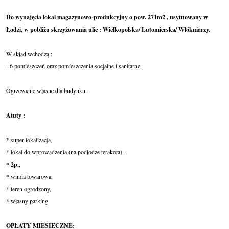
Do wynajęcia lokal magazynowo-produkcyjny o pow. 271m2 , usytuowany w
Łodzi, w pobliżu skrzyżowania ulic : Wielkopolska/ Lutomierska/ Włókniarzy.
W skład wchodzą :
- 6 pomieszczeń oraz pomieszczenia socjalne i sanitarne.
Ogrzewanie własne dla budynku.
Atuty :
*
super lokalizacja,
* lokal do wprowadzenia (na podłodze terakota),
*
2p.,
* winda towarowa,
* teren ogrodzony,
* własny parking.
OPŁATY MIESIĘCZNE: