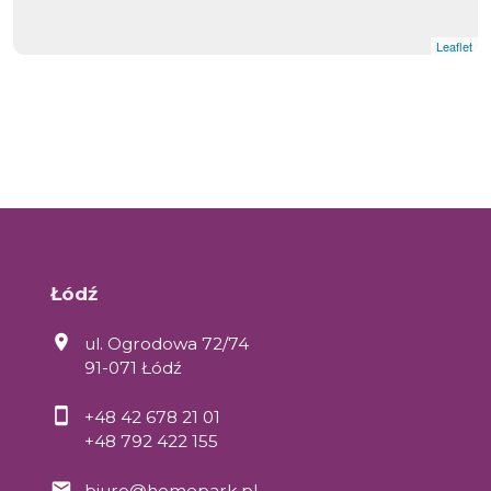
Leaflet
Łódź
ul. Ogrodowa 72/74
91-071 Łódź
+48 42 678 21 01
+48 792 422 155
biuro@homepark.pl