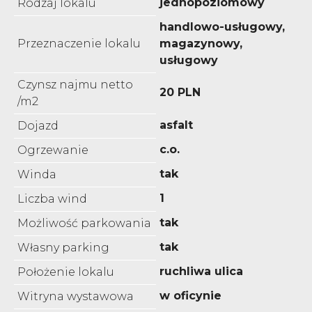
jednopoziomowy
Rodzaj lokalu
handlowo-usługowy,
Przeznaczenie lokalu
magazynowy,
usługowy
Czynsz najmu netto
20 PLN
/m2
asfalt
Dojazd
c.o.
Ogrzewanie
tak
Winda
1
Liczba wind
tak
Możliwość parkowania
tak
Własny parking
ruchliwa ulica
Położenie lokalu
w oficynie
Witryna wystawowa