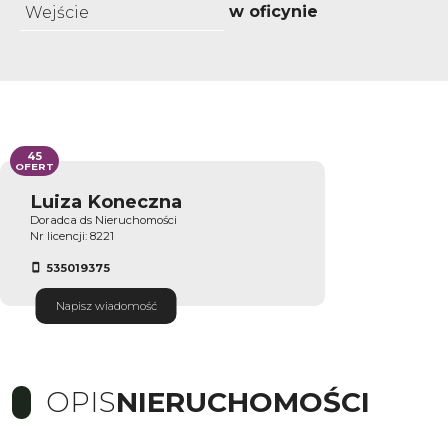
w oficynie
Wejście
45
OFERT
Luiza Koneczna
Doradca ds Nieruchomości
Nr licencji: 8221
535019375
Napisz wiadomość
OPIS
NIERUCHOMOŚCI