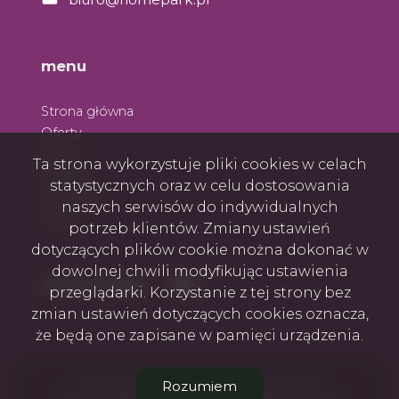
menu
Strona główna
Oferty
O nas
Ta strona wykorzystuje pliki cookies w celach
Zespół
statystycznych oraz w celu dostosowania
Kontakt
naszych serwisów do indywidualnych
Rodo
potrzeb klientów. Zmiany ustawień
dotyczących plików cookie można dokonać w
dowolnej chwili modyfikując ustawienia
Facebook
Facebook
social media
przeglądarki. Korzystanie z tej strony bez
zmian ustawień dotyczących cookies oznacza,
że będą one zapisane w pamięci urządzenia.
Firma Home Park Nieruchomości © 2026
Rozumiem