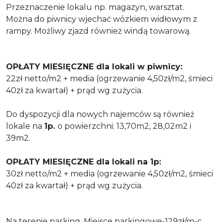
Przeznaczenie lokalu np. magazyn, warsztat.
Można do piwnicy wjechać wózkiem widłowym z
rampy. Możliwy zjazd również windą towarową.
OPŁATY MIESIĘCZNE dla lokali w piwnicy:
22zł netto/m2 + media (ogrzewanie 4,50zł/m2, śmieci
40zł za kwartał) + prąd wg zużycia.
Do dyspozycji dla nowych najemców są również
lokale na
1p.
o powierzchni: 13,70m2, 28,02m2 i
39m2.
OPŁATY MIESIĘCZNE dla lokali na 1p:
30zł netto/m2 + media (ogrzewanie 4,50zł/m2, śmieci
40zł za kwartał) + prąd wg zużycia.
Na terenie parking. Miejsce parkingowe-129zł/m-c