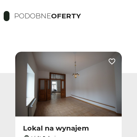
PODOBNE
OFERTY
Dodaj do ulub
Lokal na wynajem