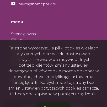
biuro@homepark.pl
menu
Strona główna
Oferty
O nas
Ta strona wykorzystuje pliki cookies w celach
Zespół
statystycznych oraz w celu dostosowania
Kontakt
naszych serwisów do indywidualnych
Rodo
potrzeb klientów. Zmiany ustawień
dotyczących plików cookie można dokonać w
dowolnej chwili modyfikując ustawienia
Facebook
Facebook
social media
przeglądarki. Korzystanie z tej strony bez
zmian ustawień dotyczących cookies oznacza,
że będą one zapisane w pamięci urządzenia.
Firma Home Park Nieruchomości © 2026