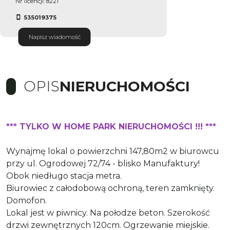
Nr licencji: 8221
535019375
Napisz wiadomość
OPIS
NIERUCHOMOŚCI
*** TYLKO W HOME PARK NIERUCHOMOŚCI !!! ***
Wynajmę lokal o powierzchni 147,80m2 w biurowcu
przy ul. Ogrodowej 72/74 - blisko Manufaktury!
Obok niedługo stacja metra.
Biurowiec z całodobową ochroną, teren zamknięty.
Domofon.
Lokal jest w piwnicy. Na połodze beton. Szerokość
drzwi zewnętrznych 120cm. Ogrzewanie miejskie.