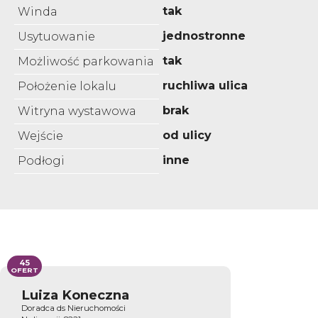
tak
Winda
jednostronne
Usytuowanie
tak
Możliwość parkowania
ruchliwa ulica
Położenie lokalu
brak
Witryna wystawowa
od ulicy
Wejście
inne
Podłogi
45
OFERT
Luiza Koneczna
Doradca ds Nieruchomości