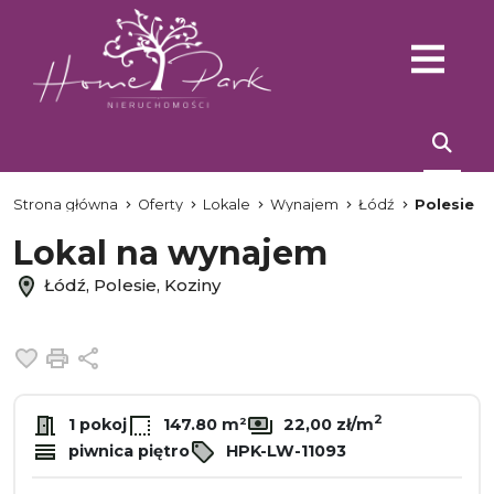
Strona główna
Oferty
Lokale
Wynajem
Łódź
Polesie
Lokal na wynajem
Łódź, Polesie, Koziny
Dodaj do ulubionych
Drukuj
Udostępnij
2
1 pokoj
147.80 m²
22,00 zł/m
piwnica piętro
HPK-LW-11093