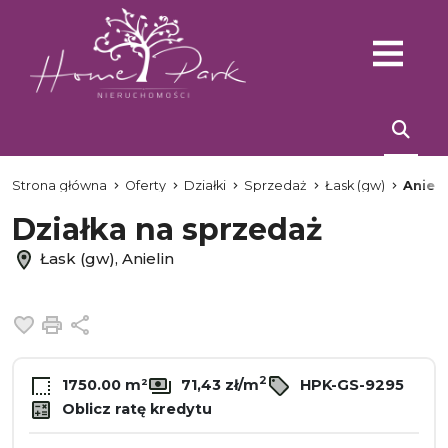
Strona główna
Oferty
Działki
Sprzedaż
Łask (gw)
Anieli
Działka na sprzedaż
Łask (gw), Anielin
Dodaj do ulubionych
Drukuj
Udostępnij
2
1750.00 m²
71,43 zł/m
HPK-GS-9295
Oblicz ratę kredytu