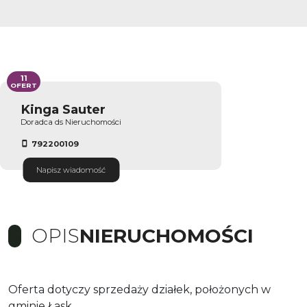
11
OFERT
Kinga Sauter
Doradca ds Nieruchomości
792200109
Napisz wiadomość
OPIS
NIERUCHOMOŚCI
Oferta dotyczy sprzedaży działek, położonych w
gminie Łask.