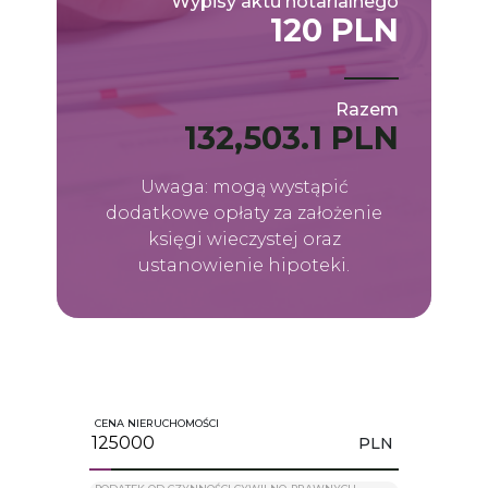
Wypisy aktu notarialnego
120 PLN
Razem
132,503.1 PLN
Uwaga: mogą wystąpić
dodatkowe opłaty za założenie
księgi wieczystej oraz
ustanowienie hipoteki.
CENA NIERUCHOMOŚCI
PLN