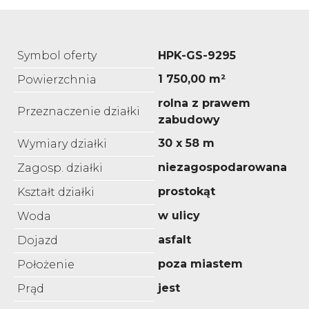
Symbol oferty
HPK-GS-9295
1 750,00 m²
Powierzchnia
rolna z prawem
Przeznaczenie działki
zabudowy
30 x 58 m
Wymiary działki
niezagospodarowana
Zagosp. działki
prostokąt
Kształt działki
w ulicy
Woda
asfalt
Dojazd
poza miastem
Położenie
jest
Prąd