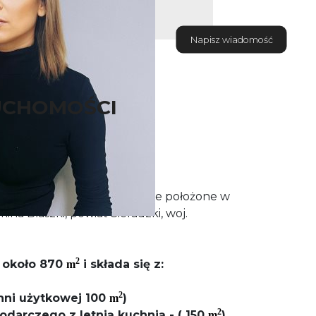
Napisz wiadomość
UCHOMOŚCI
 NIERUCHOMOŚĆI
spodarstwo rolne plus ziemie położone w
ina Błaszki, powiat Sieradzki, woj.
2
 około 870
i składa się z:
m
2
hni użytkowej 100
)
m
2
darczego z letnią kuchnią - ( 150
)
m