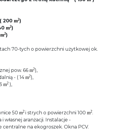
2
 ( 200
)
m
2
 40
)
m
2
5
)
m
ch 70-tych o powierzchni użytkowej ok.
2
ącznej pow. 66
),
m
2
alnią - ( 14
),
m
2
,3
),
m
2
2
nice 50
i strych o powierzchni 100
.
m
m
 własnej aranżacji. Instalacje -
e centralne na ekogroszek. Okna PCV.