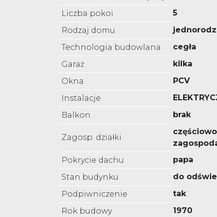
5
Liczba pokoi
jednorodz
Rodzaj domu
cegła
Technologia budowlana
kilka
Garaż
PCV
Okna
ELEKTRYC
Instalacje
brak
Balkon
częściowo
Zagosp. działki
zagospod
papa
Pokrycie dachu
do odświe
Stan budynku
tak
Podpiwniczenie
1970
Rok budowy