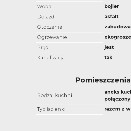
bojler
Woda
asfalt
Dojazd
zabudowa
Otoczenie
ekogrosz
Ogrzewanie
jest
Prąd
tak
Kanalizacja
Pomieszczenia
aneks kuc
Rodzaj kuchni
połączony 
razem z w
Typ łazienki