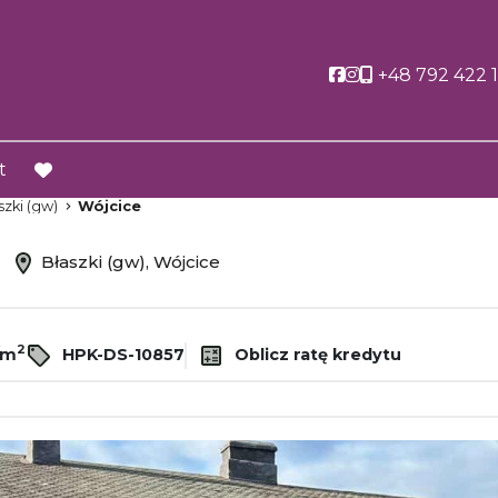
Social link
Social link
+48 792 422 
t
favorite
szki (gw)
Wójcice
ż
Błaszki (gw), Wójcice
2
/m
HPK-DS-10857
Oblicz ratę kredytu