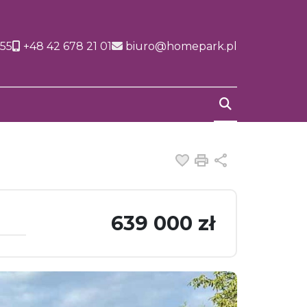
155
+48 42 678 21 01
biuro@homepark.pl
Dodaj do ulubiony
Drukuj
Udostępnij
639 000 zł