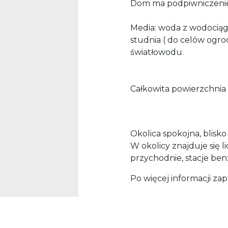
Dom ma podpiwniczeni
Media: woda z wodociągów
studnia ( do celów ogro
światłowodu.
Całkowita powierzchnia 
Okolica spokojna, blisk
W okolicy znajduje się l
przychodnie, stacje be
Po więcej informacji z