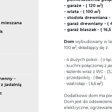
2
- garaże - ( 120
)
m
2
- wiata - ( 100
)
m
- stodoła drewniana -
 mieszana
- garaż drewniany - (
- garaż blaszak - ( 16,
ek
Dom
wybudowany w lata
2
100
, składający się z:
m
- 4 dużych pokoi - ( o ł
- kuchni połączonej z jad
- łazienki wraz z WC - (3
2
- przedpokój - ( 8
),
m
henny -
2
- wiatrołap - ( 6,6
).
m
z jadalnią
c
Dodatkowo dom ma piw
Dom jest do odświeżenia i
elektryczne, ogrzewani