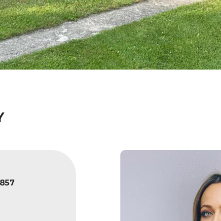
Y
857