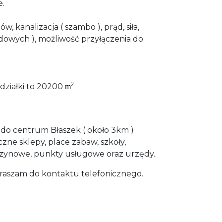
e.
, kanalizacja ( szambo ), prąd, siła,
dowych ), możliwość przyłączenia do
2
działki to 20200
m
o do centrum Błaszek ( około 3km )
iczne sklepy, place zabaw, szkoły,
nzynowe, punkty usługowe oraz urzędy.
apraszam do kontaktu telefonicznego.