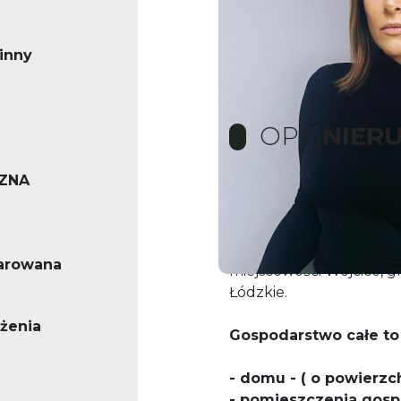
inny
OPIS
NIER
ZNA
TYLKO W HOME PARK
Oferuję na sprzedaż go
arowana
miejscowośći Wójcice, gm
Łódzkie.
żenia
Gospodarstwo całe to
- domu - ( o powierzc
- pomieszczenia gospo