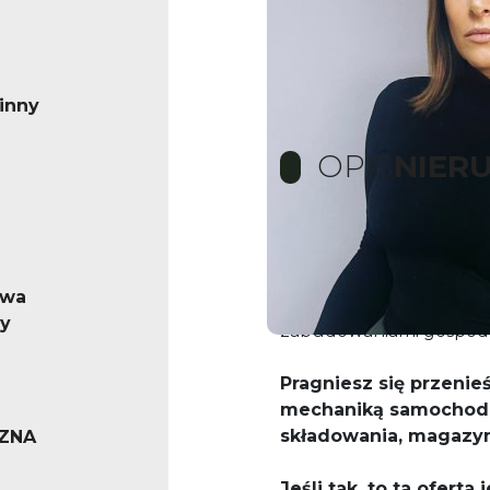
inny
OPIS
NIER
*** TYLKO W HOME PA
dwa
Oferuję do sprzedaży s
y
zabudowaniami gospoda
Pragniesz się przeni
mechaniką samochodo
składowania, magazyn
ZNA
Jeśli tak, to ta oferta 