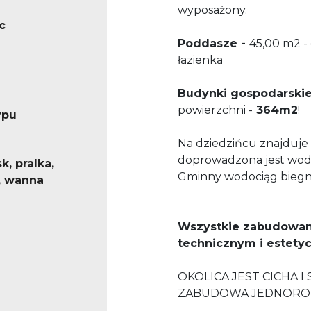
wyposażony.
c
Poddasze -
45,00 m2 - 
łazienka
Budynki gospodarskie
powierzchni -
364m2
!
ypu
Na dziedzińcu znajduje 
doprowadzona jest wod
k, pralka,
Gminny wodociąg biegnie
, wanna
Wszystkie zabudowani
technicznym i estety
OKOLICA JEST CICHA 
ZABUDOWA JEDNORODZ