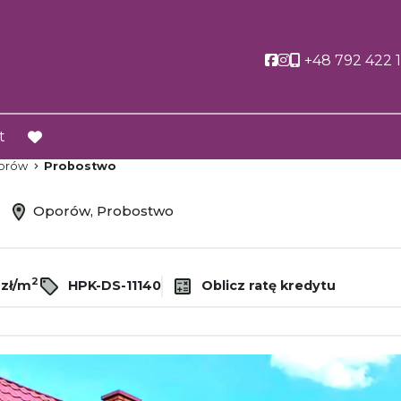
Social link
Social link
+48 792 422 
t
favorite
orów
Probostwo
ż
Oporów, Probostwo
2
 zł/m
HPK-DS-11140
Oblicz ratę kredytu