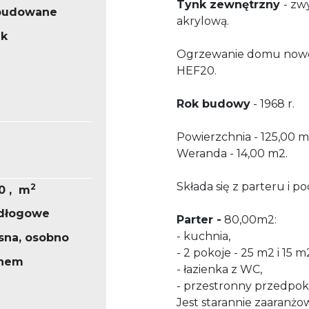
Tynk zewnętrzny
- zw
abudowane
akrylową.
ek
Ogrzewanie domu nowo
HEF20.
Rok budowy
- 1968 r.
Powierzchnia - 125,00 m
Weranda - 14,00 m2.
Składa się z parteru i p
2
50 , m
odłogowe
Parter -
80,00m2:
- kuchnia,
sna, osobno
- 2 pokoje - 25 m2 i 15 m
knem
- łazienka z WC,
- przestronny przedpok
Jest starannie zaaranżo