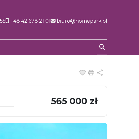
155
+48 42 678 21 01
biuro@homepark.pl
Dodaj do ulubiony
Drukuj
Udostępnij
565 000 zł