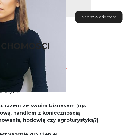
Napisz wiadomość
UCHOMOŚCI
RK NIERUCHOMOŚCI !!! ***
iedlisko z domem i wieloma
rczymi!
eść razem ze swoim biznesem (np.
wą, handlem z koniecznością
owania, hodowlą czy agroturystyką?)
jest właśnie dla Ciebie!