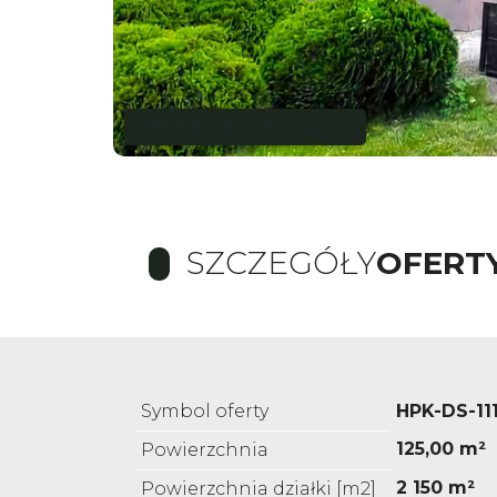
Oferta na wyłączność
SZCZEGÓŁY
OFERT
Symbol oferty
HPK-DS-11
125,00 m²
Powierzchnia
2 150 m²
Powierzchnia działki [m2]