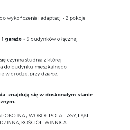
do wykończenia i adaptacji - 2 pokoje i
 i garaże -
5 budynków o łącznej
się czynna studnia z której
a do budynku mieszkalnego.
 w drodze, przy działce.
a znajdują się w doskonałym stanie
cznym.
I SPOKOJNA
,
WOKÓŁ
POLA, LASY, ŁĄKI I
INNA, KOŚCIÓŁ, WINNICA.