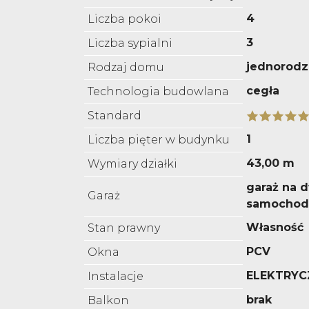
4
Liczba pokoi
3
Liczba sypialni
jednorodz
Rodzaj domu
cegła
Technologia budowlana
Standard
1
Liczba pięter w budynku
43,00 m
Wymiary działki
garaż na 
Garaż
samochod
Własność
Stan prawny
PCV
Okna
ELEKTRYC
Instalacje
brak
Balkon