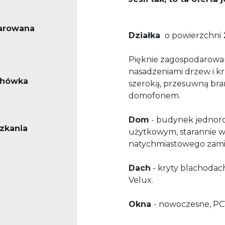
arowana
Działka
o powierzchni
Pięknie zagospodarowan
nasadzeniami drzew i 
chówka
szeroką, przesuwną bra
domofonem.
Dom
- budynek jednor
zkania
użytkowym, starannie w
natychmiastowego zami
Dach
- kryty blachoda
Velux.
Okna
- nowoczesne, PC