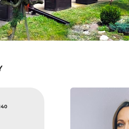
Y
140