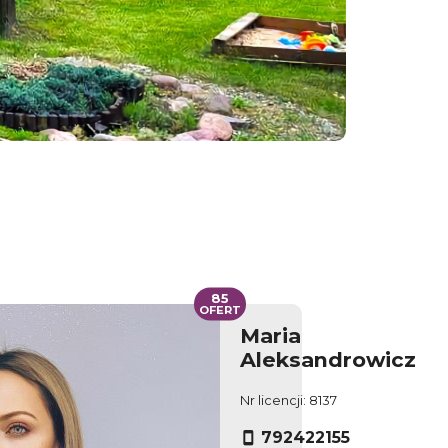
85
OFERT
Maria
Aleksandrowicz
Nr licencji: 8137
792422155