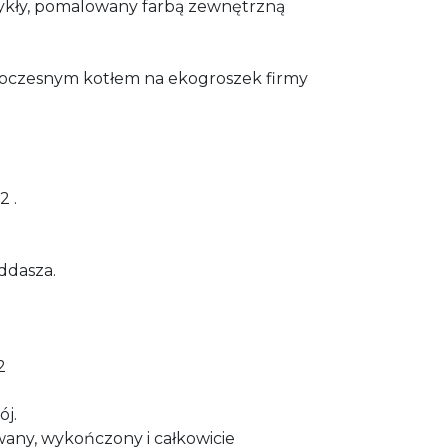
ykły, pomalowany farbą zewnętrzną
czesnym kotłem na ekogroszek firmy
2 .
oddasza.
2
ój.
wany, wykończony i całkowicie