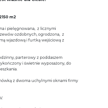
2150
m2
a i pielęgnowana, z licznymi
krzewów ozdobnych, ogrodzona, z
mą wjazdową i furtką wejściową z
odzinny, parterowy z poddaszem
ykończony i świetnie wyposażony, do
eszkania.
chówką z dwoma uchylnymi oknami firmy
V.