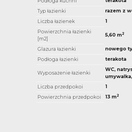
terakota
Podłoga kuchni
razem z w
Typ łazienki
1
Liczba łazienek
Powierzchnia łazienki
2
5,60 m
[m2]
nowego t
Glazura łazienki
terakota
Podłoga łazienki
WC, natrys
Wyposażenie łazienki
umywalka
1
Liczba przedpokoi
2
13 m
Powierzchnia przedpokoi