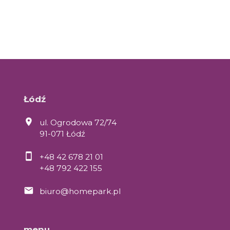
Łódź
ul. Ogrodowa 72/74
91-071 Łódź
+48 42 678 21 01
+48 792 422 155
biuro@homepark.pl
menu