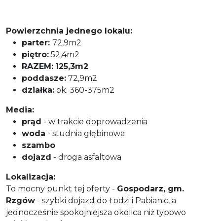
Powierzchnia jednego lokalu:
parter:
72,9m2
piętro:
52,4m2
RAZEM:
125,3m2
poddasze:
72,9m2
działka:
ok. 360-375m2
Media:
prąd
- w trakcie doprowadzenia
woda
- studnia głębinowa
szambo
dojazd
- droga asfaltowa
Lokalizacja:
To mocny punkt tej oferty -
Gospodarz, gm.
Rzgów
- szybki dojazd do Łodzi i Pabianic, a
jednocześnie spokojniejsza okolica niż typowo