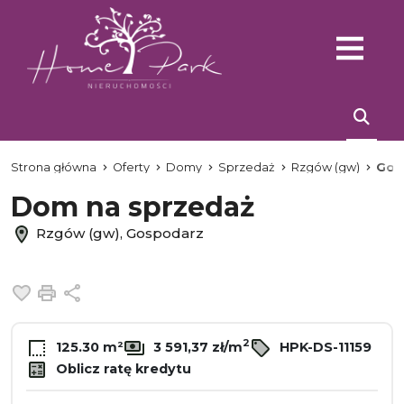
Strona główna
Oferty
Domy
Sprzedaż
Rzgów (gw)
Gos
Dom na sprzedaż
Rzgów (gw), Gospodarz
Dodaj do ulubionych
Drukuj
Udostępnij
2
125.30 m²
3 591,37 zł/m
HPK-DS-11159
Oblicz ratę kredytu