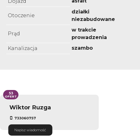
asfalt
Dojazd
działki
Otoczenie
niezabudowane
w trakcie
Prąd
prowadzenia
szambo
Kanalizacja
53
OFERT
Wiktor Ruzga
733060757
Napisz wiadomość