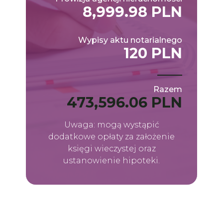
8,999.98 PLN
Wypisy aktu notarialnego
120 PLN
Razem
473,596.06 PLN
Uwaga: mogą wystąpić
dodatkowe opłaty za założenie
księgi wieczystej oraz
ustanowienie hipoteki.