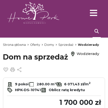
Strona główna
Oferty
Domy
Sprzedaż
Wodzierady
Wodzierady
Dom na sprzedaż
Dodaj do ulubionych
Drukuj
Udostępnij
2
9 pokoi
280.00 m²
6 071,43 zł/m
HPK-DS-10741
Oblicz ratę kredytu
1 700 000 zł