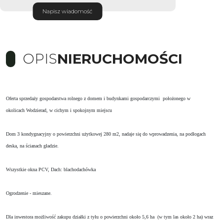
Napisz wiadomość
OPIS
NIERUCHOMOŚCI
Oferta sprzedaży gospodarstwa rolnego z domem i budynkami gospodarczymi położonego w
okolicach Wodzierad, w cichym i spokojnym miejscu
Dom 3 kondygnacyjny o powierzchni użytkowej 280 m2, nadaje się do wprowadzenia, na podłogach
deska, na ścianach gładzie.
Wszystkie okna PCV, Dach: blachodachówka
Ogrodzenie - mieszane.
Dla inwestora możliwość zakupu działki z tyłu o powierzchni około 5,6 ha (w tym las około 2 ha) wraz