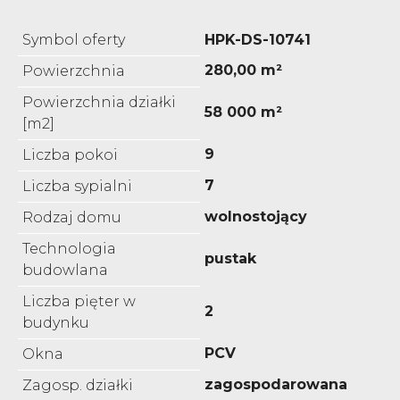
Symbol oferty
HPK-DS-10741
280,00 m²
Powierzchnia
Powierzchnia działki
58 000 m²
[m2]
9
Liczba pokoi
7
Liczba sypialni
wolnostojący
Rodzaj domu
Technologia
pustak
budowlana
Liczba pięter w
2
budynku
PCV
Okna
zagospodarowana
Zagosp. działki