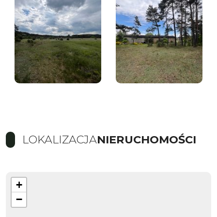
LOKALIZACJA
NIERUCHOMOŚCI
+
−