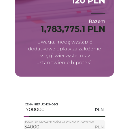
120 PLN
Razem
1,783,775.1 PLN
Uwaga: mogą wystąpić
dodatkowe opłaty za założenie
księgi wieczystej oraz
ustanowienie hipoteki.
CENA NIERUCHOMOŚCI
PLN
PODATEK OD CZYNNOŚCI CYWILNO-PRAWNYCH
PLN